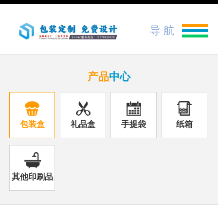
导 航
产品
中心
包装盒
礼品盒
手提袋
纸箱
其他印刷品